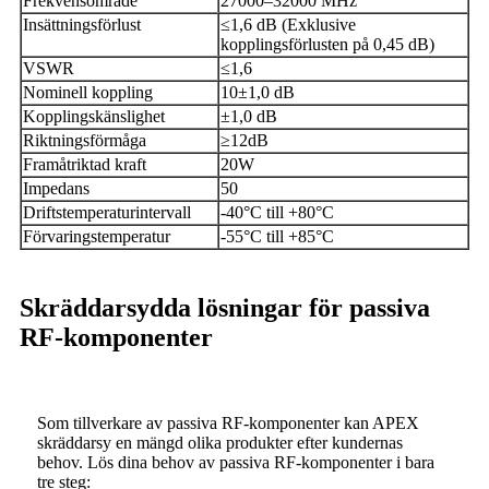
Frekvensområde
27000–32000 MHz
Insättningsförlust
≤1,6 dB (Exklusive
kopplingsförlusten på 0,45 dB)
VSWR
≤1,6
Nominell koppling
10±1,0 dB
Kopplingskänslighet
±1,0 dB
Riktningsförmåga
≥12dB
Framåtriktad kraft
20W
Impedans
50
Driftstemperaturintervall
-40°C till +80°C
Förvaringstemperatur
-55°C till +85°C
Skräddarsydda lösningar för passiva
RF-komponenter
Som tillverkare av passiva RF-komponenter kan APEX
skräddarsy en mängd olika produkter efter kundernas
behov. Lös dina behov av passiva RF-komponenter i bara
tre steg: