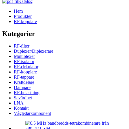
Katalog
Hem
Produkter
RF-kopplare
Kategorier
RF-filter
Duplexer/Diplexerare
Multiplexer
RF-isolator
RF-cirkulator
RF-kopplare
RF-tappare
Kraftdelare
Dämpare
RF-belastning
Sevärdhet
LNA
Kontakt
Vågledarkomponent