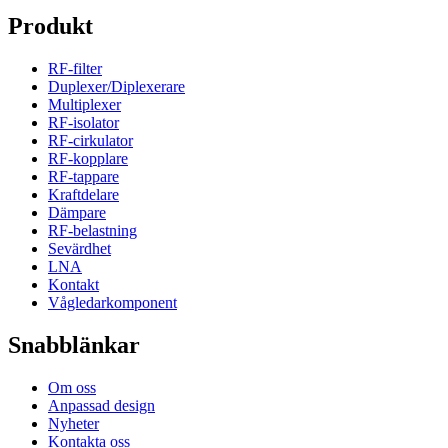
Produkt
RF-filter
Duplexer/Diplexerare
Multiplexer
RF-isolator
RF-cirkulator
RF-kopplare
RF-tappare
Kraftdelare
Dämpare
RF-belastning
Sevärdhet
LNA
Kontakt
Vågledarkomponent
Snabblänkar
Om oss
Anpassad design
Nyheter
Kontakta oss