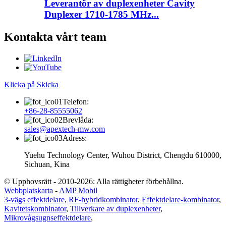
Leverantör av duplexenheter Cavity
Duplexer 1710-1785 MHz...
Kontakta vårt team
Klicka på Skicka
Telefon:
+86-28-85555062
Brevlåda:
sales@apextech-mw.com
Adress:
Yuehu Technology Center, Wuhou District, Chengdu 610000,
Sichuan, Kina
© Upphovsrätt - 2010-2026: Alla rättigheter förbehållna.
Webbplatskarta
-
AMP Mobil
3-vägs effektdelare
,
RF-hybridkombinator
,
Effektdelare-kombinator
,
Kavitetskombinator
,
Tillverkare av duplexenheter
,
Mikrovågsugnseffektdelare
,