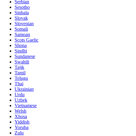
Serbian
Sesotho
Sinhala
Slovak
Slovenian
Somali
Samoan
Scots Gaelic
Shona
Sindhi
Sundanese
Swahili
Tajik
Tamil
Telugu
Thai
Ukrainian
Urdu
Uzbek
Vietnamese
Welsh
Xhosa
Yiddish
Yoruba
Zulu