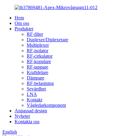
Hem
Om oss
Produkter
RF-filter
Duplexer/Diplexerare
Multiplexer
RF-isolator
RF-cirkulator
RF-kopplare
RF-tappare
Kraftdelare
Dämpare
RF-belastning
Sevärdhet
LNA
Kontakt
Vågledarkomponent
Anpassad design
Nyheter
Kontakta oss
English