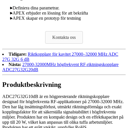
Definiera dina parametrar.
APEX erbjuder en lösning för att bekräfta
APEX skapar en prototyp för testning
Kontakta oss
Tidigare:
Riktkopplare för kavitet 27000–32000 MHz ADC
27G 32G 6 dB
Nästa:
27000-32000MHz högfrekvent RF-riktningskopplare
ADC27G32G20dB
Produktbeskrivning
ADC27G32G10dB är en högpresterande riktningskopplare
designad för högfrekventa RF-applikationer på 27000-32000 MHz.
Den har låg insättningsförlust, utmärkt riktningsförmåga och exakt
kopplingsfaktor för att säkerställa signalstabilitet i högfrekventa
miljöer. Produkten har en kompakt design och en effektkapacitet på
upp till 20 W, vilket kan anpassas till olika tuffa arbetsmiljöer.
Produkten har ett grått ytskikt, uppfyller RoHS