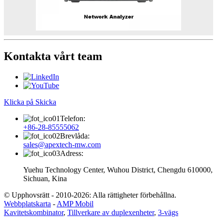
Kontakta vårt team
Klicka på Skicka
Telefon:
+86-28-85555062
Brevlåda:
sales@apextech-mw.com
Adress:
Yuehu Technology Center, Wuhou District, Chengdu 610000,
Sichuan, Kina
© Upphovsrätt - 2010-2026: Alla rättigheter förbehållna.
Webbplatskarta
-
AMP Mobil
Kavitetskombinator
,
Tillverkare av duplexenheter
,
3-vägs