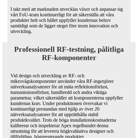
I takt med att marknaden utvecklas växer och anpassar sig
vårt FoU-team kontinuerligt för att säkerställa att våra
produkter helt och hållet uppfyller kundernas behov
samtidigt som de ligger steget före inom innovation och
utveckling.
Professionell RF-testning, pålitliga
RF-komponenter
Vid design och utveckling av RF- och
mikrovågskomponenter använder våra RF-ingenjörer
nätverksanalysatorer för att mäta reflektionsförlust,
transmissionsförlust, bandbredd och andra viktiga
parametrar, vilket säkerställer att komponenterna uppfyller
kundernas krav. Under produktionen övervakar vi
kontinuerligt prestandan med hjälp av över 20
nätverksanalysatorer för att upprätthålla stabil
produktkvalitet. Trots de höga installationskostnaderna
kalibrerar och inspekterar Apex regelbundet denna
utrustning för att leverera högkvalitativa designer och
tillförlitliga, högpresterande produkter.