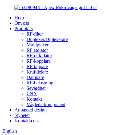
Hem
Om oss
Produkter
RF-filter
Duplexer/Diplexerare
Multiplexer
RF-isolator
RF-cirkulator
RF-kopplare
RF-tappare
Kraftdelare
Dämpare
RF-belastning
Sevärdhet
LNA
Kontakt
Vågledarkomponent
Anpassad design
Nyheter
Kontakta oss
English