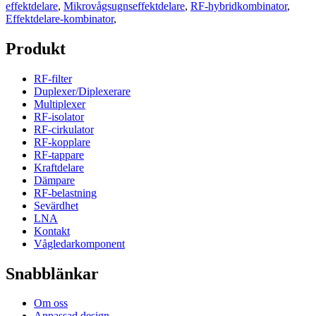
effektdelare
,
Mikrovågsugnseffektdelare
,
RF-hybridkombinator
,
Effektdelare-kombinator
,
Produkt
RF-filter
Duplexer/Diplexerare
Multiplexer
RF-isolator
RF-cirkulator
RF-kopplare
RF-tappare
Kraftdelare
Dämpare
RF-belastning
Sevärdhet
LNA
Kontakt
Vågledarkomponent
Snabblänkar
Om oss
Anpassad design